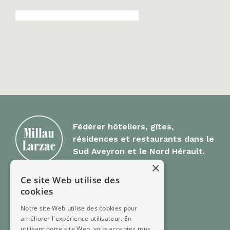
Fédérer hôteliers, gîtes,
résidences et restaurants dans le
Sud Aveyron et le Nord Hérault.
×
Ce site Web utilise des
Millau Larzac
cookies
Notre site Web utilise des cookies pour
Offre Groupes
améliorer l'expérience utilisateur. En
FAQ
utilisant notre site Web, vous acceptez tous