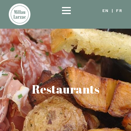
EN
|
FR
Restaurants