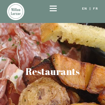
EN
|
FR
Restaurants