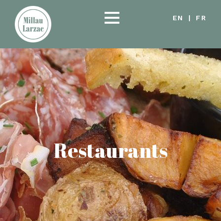
EN
|
FR
Restaurants